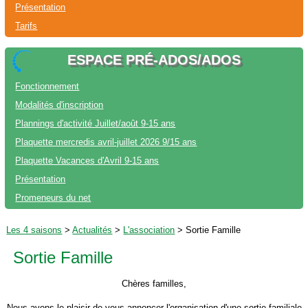
Présentation
Tarifs
ESPACE PRÉ-ADOS/ADOS
Fonctionnement
Modalités d'inscription
Plannings d'activité Juillet/août 9-15 ans
Plaquette mercredis avril-juillet 2026 9/15 ans
Plaquette Vacances d'Avril 9-15 ans
Présentation
Promeneurs du net
Les 4 saisons
>
Actualités
>
L'association
>
Sortie Famille
Sortie Famille
Chères familles,
Nous avons le plaisir de vous annoncer l'organisation d'une sortie familiale